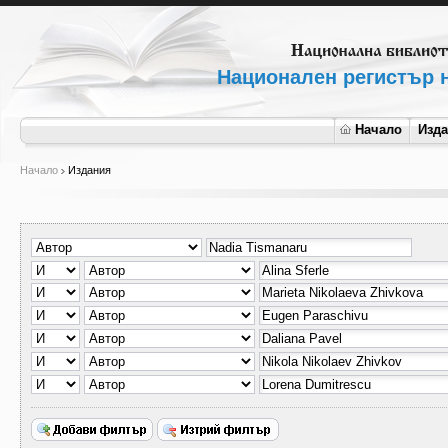
Национален регистър н
Начало
Изд
Начало
Издания