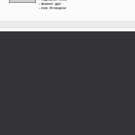
формат: друг
език: Исландски