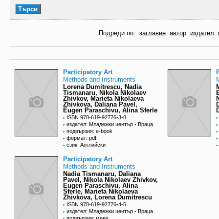
Подреди по:
заглавие
автор
издател
Participatory Art
P
Methods and Instruments
Lorena Dumitrescu, Nadia
Tismanaru, Nikola Nikolaev
Zhivkov, Marieta Nikolaeva
Zhivkova, Daliana Pavel,
Eugen Paraschivu, Alina Sferle
ISBN 978-619-92776-3-8
издател: Младежки център - Враца
подвързия: e-book
формат: pdf
език: Английски
Participatory Art
Methods and Instruments
Nadia Tismanaru, Daliana
Pavel, Nikola Nikolaev Zhivkov,
Eugen Paraschivu, Alina
Sferle, Marieta Nikolaeva
Zhivkova, Lorena Dumitrescu
ISBN 978-619-92776-4-5
издател: Младежки център - Враца
подвързия: мека