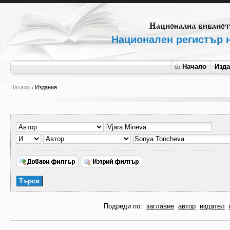
Национален регистър н
Начало
Изд
Начало
Издания
Подреди по:
заглавие
автор
издател