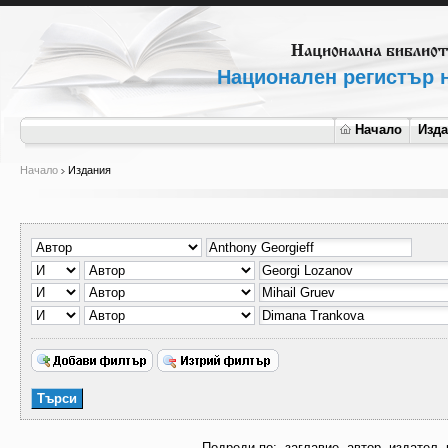
Национален регистър н
Начало
Изд
Начало
Издания
Подреди по:
заглавие
автор
издател