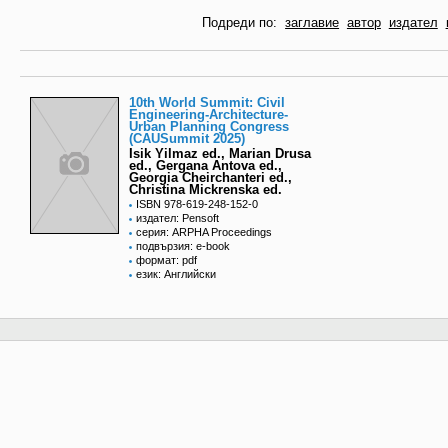
Подреди по:
заглавие
автор
издател
10th World Summit: Civil
Engineering-Architecture-
Urban Planning Congress
(CAUSummit 2025)
Isik Yilmaz ed., Marian Drusa
ed., Gergana Antova ed.,
Georgia Cheirchanteri ed.,
Christina Mickrenska ed.
ISBN 978-619-248-152-0
издател: Pensoft
серия: ARPHA Proceedings
подвързия: e-book
формат: pdf
език: Английски