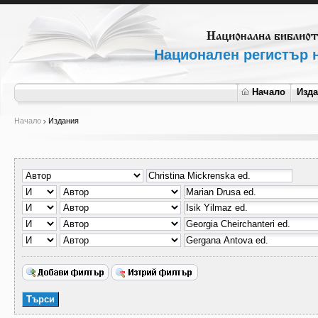
Национален регистър н
Начало
Изд
Начало
Издания