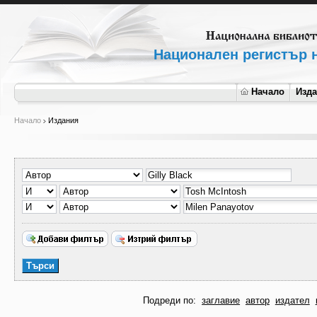
Национален регистър н
Начало
Изд
Начало
Издания
Подреди по:
заглавие
автор
издател