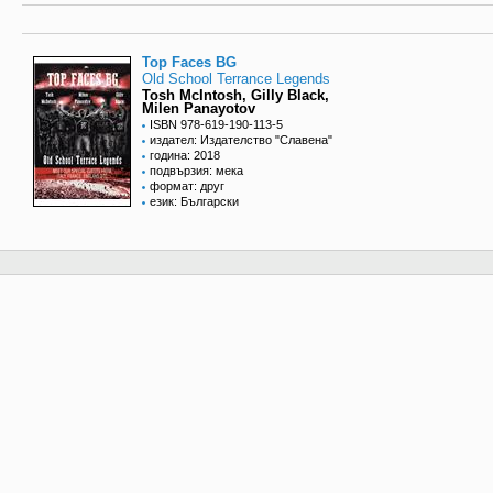
Top Faces BG
Old School Terrance Legends
Tosh McIntosh, Gilly Black,
Milen Panayotov
ISBN 978-619-190-113-5
издател: Издателство "Славена"
година: 2018
подвързия: мека
формат: друг
език: Български