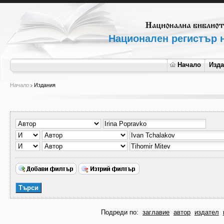
Национален регистър н
Начало
Изд
Начало
Издания
Подреди по:
заглавие
автор
издател