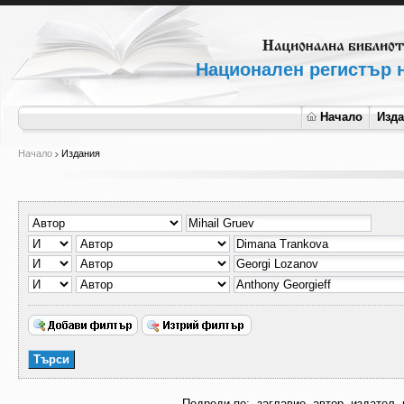
Национален регистър н
Начало
Изд
Начало
Издания
Подреди по:
заглавие
автор
издател