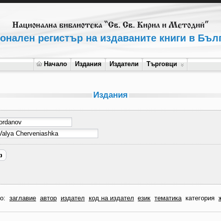
онален регистър на издаваните книги в Бъл
Начало
Издания
Издатели
Търговци
Издания
по:
заглавие
автор
издател
код на издател
език
тематика
категория