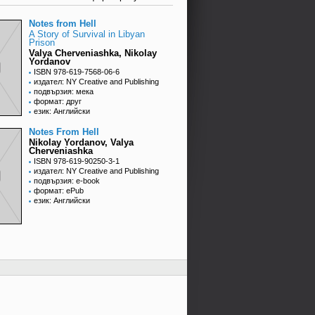
Notes from Hell
A Story of Survival in Libyan
Prison
Valya Cherveniashka, Nikolay
Yordanov
ISBN 978-619-7568-06-6
издател: NY Creative and Publishing
подвързия: мека
формат: друг
език: Английски
Notes From Hell
Nikolay Yordanov, Valya
Cherveniashka
ISBN 978-619-90250-3-1
издател: NY Creative and Publishing
подвързия: e-book
формат: ePub
език: Английски