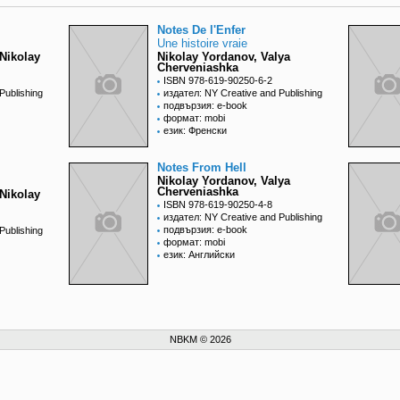
Notes De l'Enfer
Une histoire vraie
Nikolay
Nikolay Yordanov, Valya
Cherveniashka
ISBN 978-619-90250-6-2
Publishing
издател: NY Creative and Publishing
подвързия: e-book
формат: mobi
език: Френски
Notes From Hell
Nikolay Yordanov, Valya
Cherveniashka
Nikolay
ISBN 978-619-90250-4-8
издател: NY Creative and Publishing
подвързия: e-book
Publishing
формат: mobi
език: Английски
NBKM © 2026