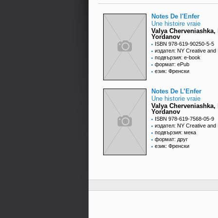
Notes De l'Enfer
Une histoire vraie
Valya Cherveniashka, 
Yordanov
ISBN 978-619-90250-5-5
издател: NY Creative and 
подвързия: e-book
формат: ePub
език: Френски
Notes De L’Enfer
Une historie vraie
Valya Cherveniashka, 
Yordanov
ISBN 978-619-7568-05-9
издател: NY Creative and 
подвързия: мека
формат: друг
език: Френски