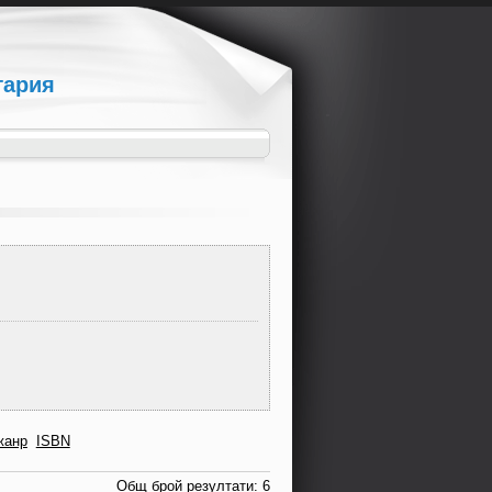
гария
жанр
ISBN
Общ брой резултати: 6