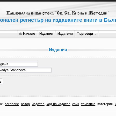
онален регистър на издаваните книги в Бъл
Начало
Издания
Издатели
Търговци
Издания
по:
заглавие
автор
издател
код на издател
език
тематика
категория