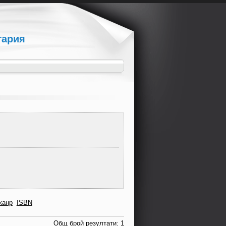
гария
жанр
ISBN
Общ брой резултати: 1