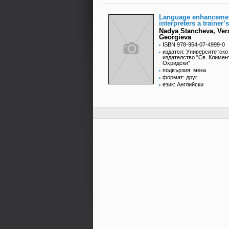
Language enhancemen
interpreters a trainer’
Nadya Stancheva, Ver
Georgieva
ISBN 978-954-07-4999-0
издател: Университетско
издателство "Св. Климен
Охридски"
подвързия: мека
формат: друг
език: Английски