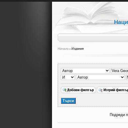
Наци
Начало
Издания
Подреди 