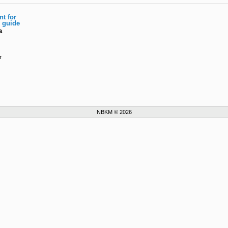
t for
s guide
a
т
NBKM © 2026