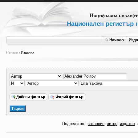
Национален регистър н
Начало
Изд
Начало
Издания
Подреди по:
заглавие
автор
издател