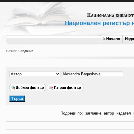
Национален регистър н
Начало
Изд
Начало
Издания
Подреди по:
заглавие
автор
издател