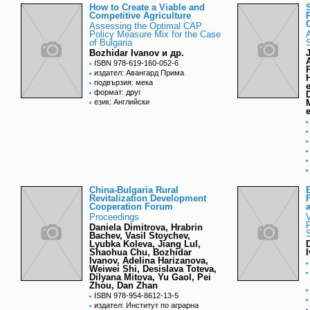
How to Create a Viable and
Competitive Agriculture
Assessing the Optimal CAP
Policy Measure Mix for the Case
A
of Bulgaria
Bozhidar Ivanov и др.
ISBN 978-619-160-052-6
издател: Авангард Прима
подвързия: мека
формат: друг
език: Английски
China-Bulgaria Rural
Revitalization Development
Cooperation Forum
Proceedings
V
Daniela Dimitrova, Hrabrin
Bachev, Vasil Stoychev,
Lyubka Kolevа, Jiang Lul,
Shaohua Chu, Bozhidar
Ivanov, Adelina Harizanova,
Weiwei Shi, Desislava Toteva,
Dilyana Mitova, Yu Gaol, Pei
Zhou, Dan Zhan
ISBN 978-954-8612-13-5
издател: Институт по аграрна