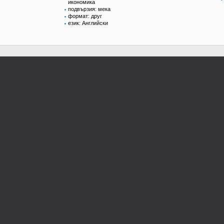
икономика
подвързия: мека
формат: друг
език: Английски