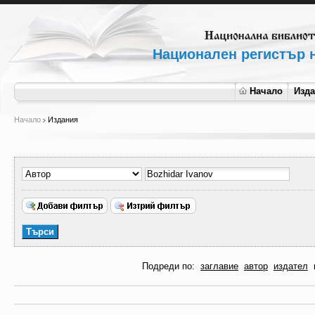
Национален регистър н
Начало
Изд
Начало
Издания
Подреди по:
заглавие
автор
издател