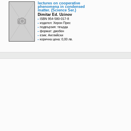
lectures on cooperative
phenomena in condensed
matter. (Science Ser.)
Dimitar Ed. Uzinov
ISBN 954-580-017-8
издател: Херон Прес
подвързия: твърда
формат: джобен
език: Английски
корична цена: 0,00 лв.