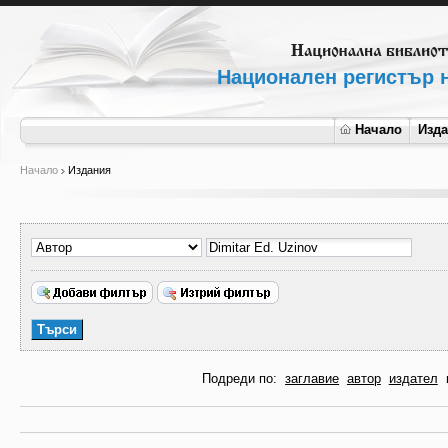
Национален регистър н
Начало
Изд
Начало
Издания
Подреди по:
заглавие
автор
издател