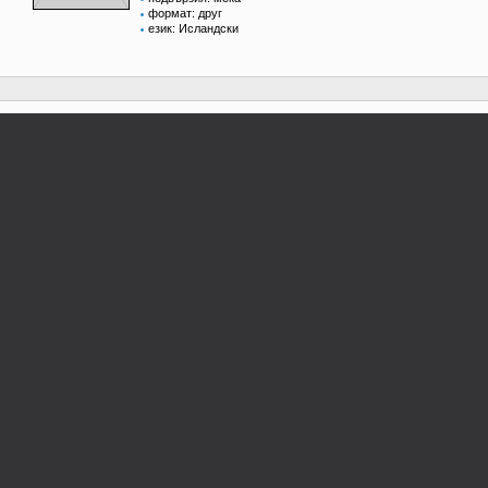
формат: друг
език: Исландски