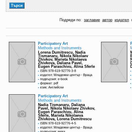
Подреди по:
заглавие
автор
издател
Participatory Art
P
Methods and Instruments
Lorena Dumitrescu, Nadia
Tismanaru, Nikola Nikolaev
Zhivkov, Marieta Nikolaeva
Zhivkova, Daliana Pavel,
Eugen Paraschivu, Alina Sferle
ISBN 978-619-92776-3-8
издател: Младежки център - Враца
подвързия: e-book
формат: pdf
език: Английски
Participatory Art
Methods and Instruments
Nadia Tismanaru, Daliana
Pavel, Nikola Nikolaev Zhivkov,
Eugen Paraschivu, Alina
Sferle, Marieta Nikolaeva
Zhivkova, Lorena Dumitrescu
ISBN 978-619-92776-4-5
издател: Младежки център - Враца
подвързия: мека