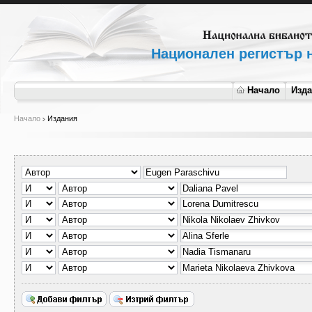
Национален регистър н
Начало
Изд
Начало
Издания