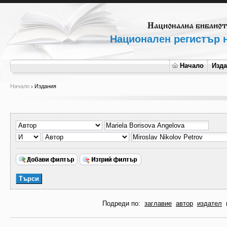
Национален регистър н
Начало
Изд
Начало
Издания
Подреди по:
заглавие
автор
издател