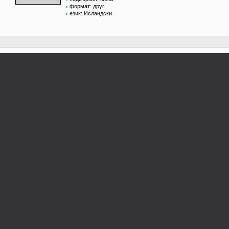
формат: друг
език: Исландски