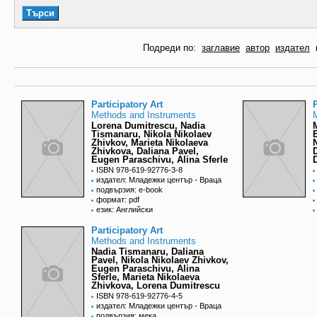
Подреди по:
заглавие
автор
издател
Participatory Art
P
Methods and Instruments
Lorena Dumitrescu, Nadia
Tismanaru, Nikola Nikolaev
Zhivkov, Marieta Nikolaeva
Zhivkova, Daliana Pavel,
Eugen Paraschivu, Alina Sferle
ISBN 978-619-92776-3-8
издател: Младежки център - Враца
подвързия: e-book
формат: pdf
език: Английски
Participatory Art
Methods and Instruments
Nadia Tismanaru, Daliana
Pavel, Nikola Nikolaev Zhivkov,
Eugen Paraschivu, Alina
Sferle, Marieta Nikolaeva
Zhivkova, Lorena Dumitrescu
ISBN 978-619-92776-4-5
издател: Младежки център - Враца
подвързия: мека