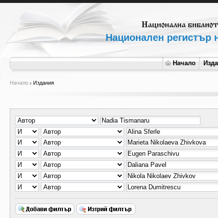
Национален регистър н
Начало
Изд
Начало
Издания