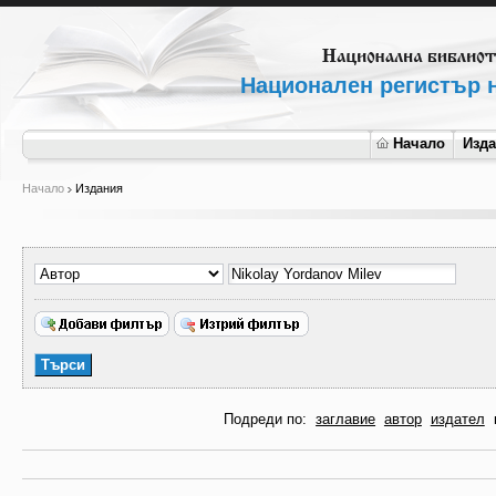
Национален регистър н
Начало
Изд
Начало
Издания
Подреди по:
заглавие
автор
издател