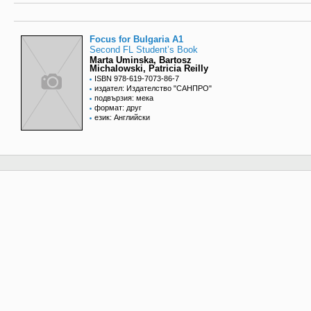
Focus for Bulgaria A1
Second FL Student’s Book
Marta Uminska, Bartosz
Michalowski, Patricia Reilly
ISBN 978-619-7073-86-7
издател: Издателство "САНПРО"
подвързия: мека
формат: друг
език: Английски