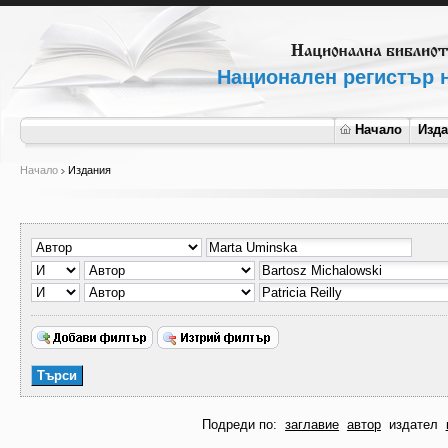
Национален регистър н
Начало
Изд
Начало
Издания
Подреди по:
заглавие
автор
издател