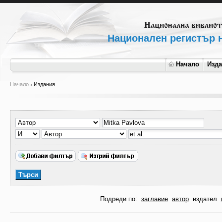
Национален регистър н
Начало
Изд
Начало
Издания
Подреди по:
заглавие
автор
издател