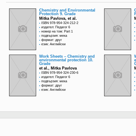
Chemistry and Environmental
Protection 9. Grade
Mitka Pavlova, et al.
M
ISBN 978-954-324-212-2
издател: Педагог 6
номер на том: Part 1
подвързия: мека
формат: друг
език: Английски
Work Sheets – Chemistry and
environmental protection 10.
Grade
et al., Mitka Pavlova
M
ISBN 978-954-324-230-6
издател: Педагог 6
подвързия: мека
формат: друг
език: Английски