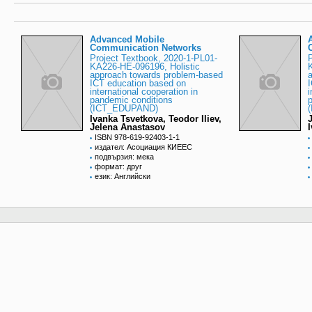
Advanced Mobile
Communication Networks
Project Textbook, 2020-1-PL01-
KA226-HE-096196, Holistic
approach towards problem-based
ICT education based on
international cooperation in
i
pandemic conditions
(ICT_EDUPAND)
Ivanka Tsvetkova, Teodor Iliev,
Jelena Anastasov
ISBN 978-619-92403-1-1
издател: Асоциация КИЕЕС
подвързия: мека
формат: друг
език: Английски