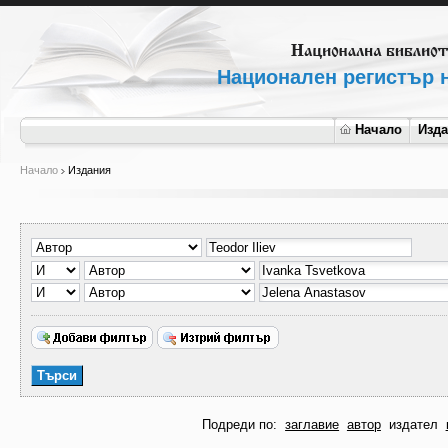
Национален регистър н
Начало
Изд
Начало
Издания
Подреди по:
заглавие
автор
издател