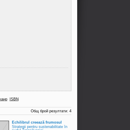
жанр
ISBN
Общ брой резултати: 4
Echilibrul creează frumosul
Strategii pentru sustenabilitate în