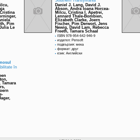
Southern Transylvania
ilcu,
Daniel J. Lang, David J.
aja
Abson, Andra Ioana Horcea-
Cristina
Milcu, Cristina I. Apetrei,
orninger,
Lennard Thale-Bombien,
aniela
Elizabeth Clarke, Joern
eth, Pim
Fischer, Pim Derwort, Jens
Julia Le
Newig, David Lam, Rebecca
Freeth, Tamara Schaal
ISBN 978-954-642-946-9
издател: Pensoft
подвързия: мека
формат: друг
език: Английски
umosul
ilitate în
een
ton,
, Tamara
rs,
Joern
e-
Jager,