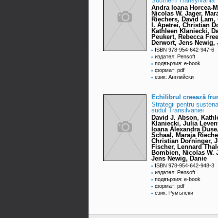
Southern Transylvania
Andra Ioana Horcea-M
Nicolas W. Jager, Mar
Riechers, David Lam, 
I. Apetrei, Christian D
Kathleen Klaniecki, D
Peukert, Rebecca Fre
Derwort, Jens Newig, 
ISBN 978-954-642-947-6
издател: Pensoft
подвързия: e-book
формат: pdf
език: Английски
Echilibrul creează fr
Strategii pentru sustenab
sudul Transilvaniei
David J. Abson, Kathl
Klaniecki, Julia Leven
Ioana Alexandra Duse
Schaal, Maraja Rieche
Christian Dorninger, 
Fischer, Lennard Thal
Bombien, Nicolas W. 
Jens Newig, Danie
ISBN 978-954-642-948-3
издател: Pensoft
подвързия: e-book
формат: pdf
език: Румънски