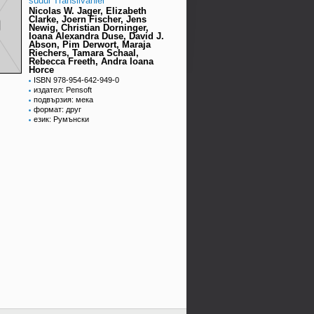
sudul Transilvaniei
Nicolas W. Jager, Elizabeth
Clarke, Joern Fischer, Jens
Newig, Christian Dorninger,
Ioana Alexandra Duse, David J.
Abson, Pim Derwort, Maraja
Riechers, Tamara Schaal,
Rebecca Freeth, Andra Ioana
Horce
ISBN 978-954-642-949-0
издател: Pensoft
подвързия: мека
формат: друг
език: Румънски