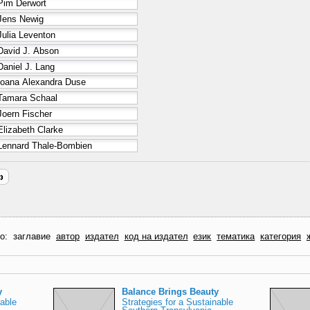
по:
заглавие
автор
издател
код на издател
език
тематика
категория
y
Balance Brings Beauty
nable
Strategies for a Sustainable