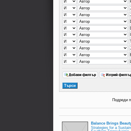
Подреди 
Balance Brings Beaut
Strategies for a Sustai