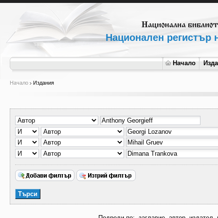
Национален регистър н
Начало
Изд
Начало
Издания
Подреди по:
заглавие
автор
издател