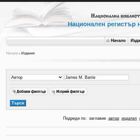
Национален регистър н
Начало
Изд
Начало
Издания
Подреди по:
заглавие
автор
издател