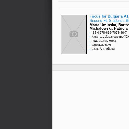
Focus for Bulgaria A1
Second FL Student’s B
Marta Uminska, Barto
Michalowski, Patricia 
ISBN 978-619-7073-86-7
издател: Издателство "
подвързия: мека
формат: друг
език: Английски