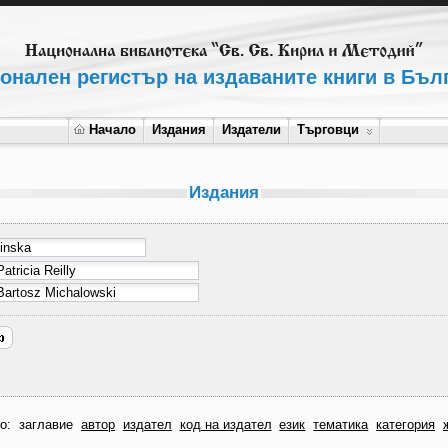
онален регистър на издаваните книги в Бъл
Начало
Издания
Издатели
Търговци
Издания
по:
заглавие
автор
издател
код на издател
език
тематика
категория