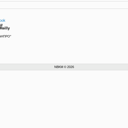
ook
sz
Reilly
САНПРО"
NBKM © 2026