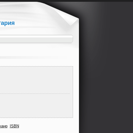
гария
жанр
ISBN