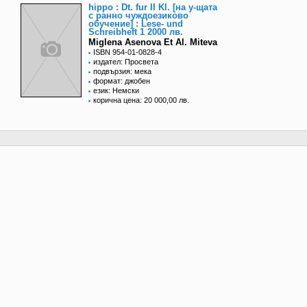
hippo : Dt. fur II Kl. [на у-щата
с ранно чуждоезиково
обучение] : Lese- und
Schreibheft 1 2000 лв.
Miglena Asenova Et Al. Miteva
ISBN 954-01-0828-4
издател: Просвета
подвързия: мека
формат: джобен
език: Немски
корична цена: 20 000,00 лв.