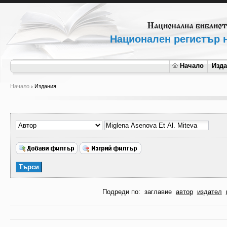
Национален регистър н
Начало
Изд
Начало
Издания
Подреди по:
заглавие
автор
издател