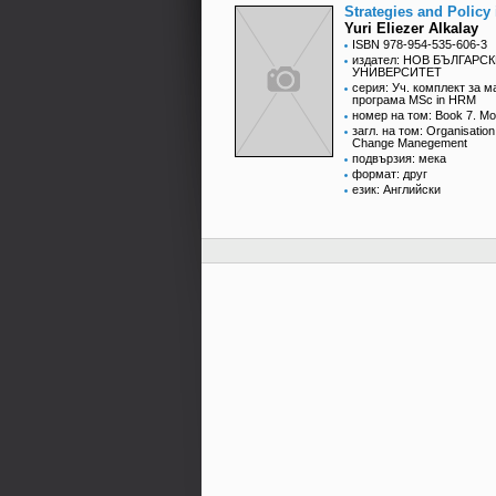
Strategies and Policy
Yuri Eliezer Alkalay
ISBN 978-954-535-606-3
издател: НОВ БЪЛГАРС
УНИВЕРСИТЕТ
серия: Уч. комплект за м
програма MSc in HRM
номер на том: Book 7. Mo
загл. на том: Organisation
Change Manegement
подвързия: мека
формат: друг
език: Английски