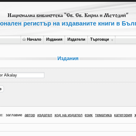
онален регистър на издаваните книги в Бъл
Начало
Издания
Издатели
Търговци
Издания
по:
заглавие
автор
издател
код на издател
език
тематика
категория