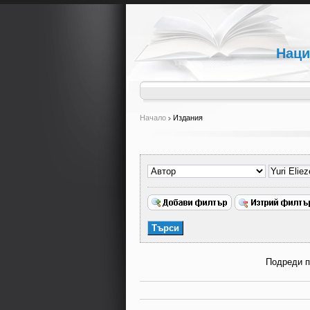
Наци
Начало
Издания
Подреди 