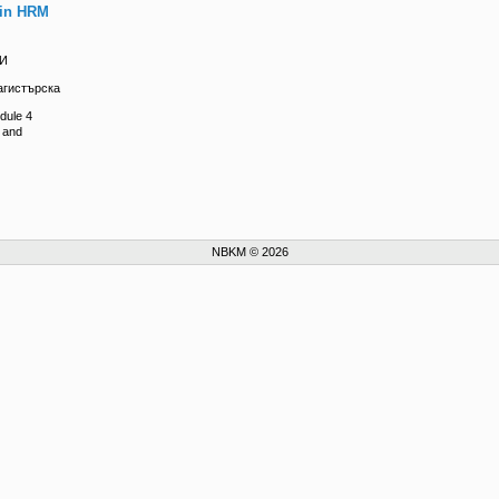
 in HRM
КИ
агистърска
dule 4
 and
NBKM © 2026