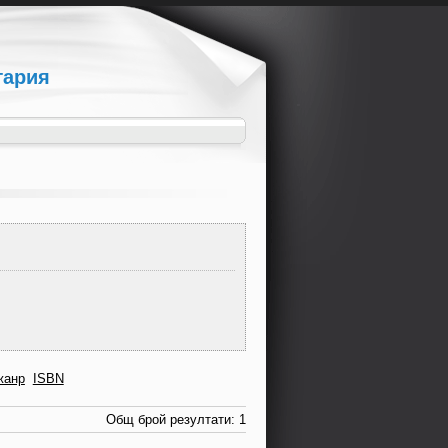
гария
жанр
ISBN
Общ брой резултати: 1