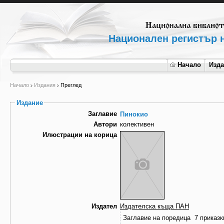
Национален регистър н
Начало
Изд
Начало
Издания
Преглед
Издание
Заглавие
Пинокио
Автори
колективен
Илюстрации на корица
Издател
Издателска къща ПАН
Заглавие на поредица
7 приказк