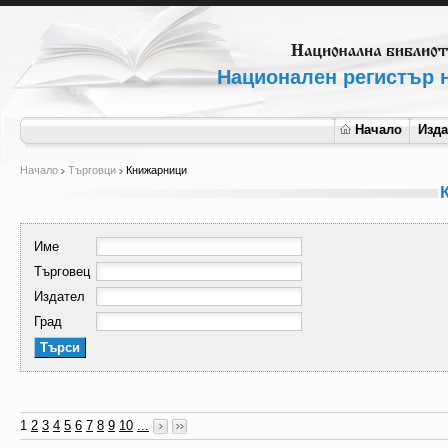
Национален регистър н
Начало
Изд
Начало
Търговци
Книжарници
Име
Търговец
Издател
Град
1
2
3
4
5
6
7
8
9
10
...