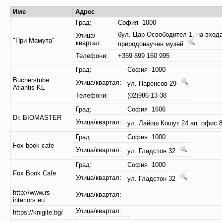
Име
Адрес
Град:
София 1000
бул. Цар Освободител 1, на вход
Улица/
"При Мамута"
квартал:
природонаучен музей
Телефони:
+359 899 160 995
Град:
София 1000
Bucherstube
Улица/квартал:
ул. Паренсов 29
Atlantis-KL
Телефони:
(02)986-13-38
Град:
София 1606
Dr. BIOMASTER
Улица/квартал:
ул. Лайош Кошут 24 ап. офис 
Град:
София 1000
Fox book cafe
Улица/квартал:
ул. Гладстон 32
Град:
София 1000
Fox Book Cafe
Улица/квартал:
ул. Гладстон 32
http://www.rs-
Улица/квартал:
interiors.eu
Улица/квартал:
https://knigite.bg/