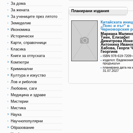
За дома
За жената
Планирани издания
За учениците през лятото
Китайската иниц
Земеделие
„Пояс и път“ в
Черноморския р
Икономика
Мариана Малин
Исторически
Тиен, Елизабет
Димитрова Йоне
Карти, справочници
Антонина Ивано
Хабова, Георги 
Класика
Георгиев
Книги за отпуската
ISBN 978-619-7209-
издател: Евдемони
Компютри
продъкшън
планирана дата на 
Криминални
31.07.2027
Култура и изкуство
Лов и риболов
Любовни, саги
Медицина и здраве
Мистерии
Мистика
Наука
Научнопопулярни
Образование