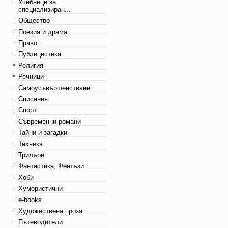
Учебници за
специализиран...
Общество
Поезия и драма
Право
Публицистика
Религия
Речници
Самоусъвършенстване
Списания
Спорт
Съвременни романи
Тайни и загадки
Техника
Трилъри
Фантастика, Фентъзи
Хоби
Хумористични
e-books
Художествена проза
Пътеводители