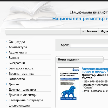
Национален регистър н
Начало
Изд
Общ отдел
Търси:
Архитектура
Аудио книги
Бизнес
Нови издания
Биографии
Българска проза
Административ
право и процес V
Военна тематика
Димитър Илиев 
състав.
Готварство
ISBN 978-954-28-55
Детски
издател: Издателск
"Сиела"
Документалистика
дата на издаване: 0
Домашни любимци
Езотерична литература
Енциклопедии