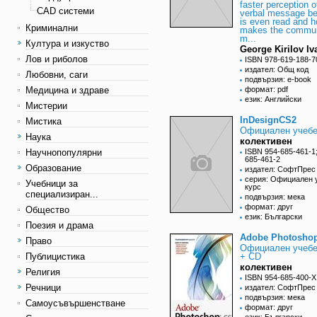
faster perception o
CAD системи
verbal message bef
is even read and h
Криминални
makes the commun
m...
Култура и изкуство
George Kirilov I
Лов и риболов
ISBN 978-619-188-7
издател: Общ код
Любовни, саги
подвързия: e-book
Медицина и здраве
формат: pdf
език: Английски
Мистерии
InDesignCS2
Мистика
Официален учебе
Наука
колективен
Научнопопулярни
ISBN 954-685-461-1
685-461-2
Образование
издател: СофтПрес
серия: Официален 
Учебници за
курс
специализиран...
подвързия: мека
формат: друг
Общество
език: Български
Поезия и драма
Adobe Photosho
Право
Официален учебе
Публицистика
+ CD
колективен
Религия
ISBN 954-685-400-X
Речници
издател: СофтПрес
подвързия: мека
Самоусъвършенстване
формат: друг