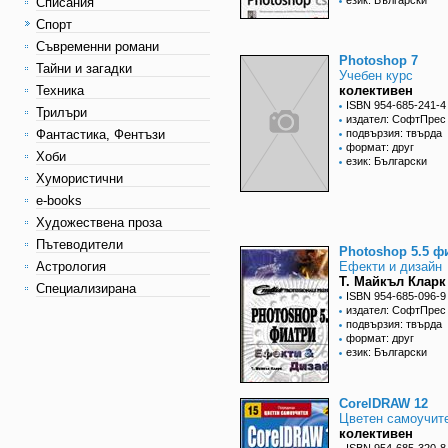
език: Български
Списания
Спорт
Съвременни романи
Photoshop 7
Тайни и загадки
Учебен курс
Техника
колективен
ISBN 954-685-241-4
Трилъри
издател: СофтПрес
Фантастика, Фентъзи
подвързия: твърда
формат: друг
Хоби
език: Български
Хумористични
e-books
Художествена проза
Пътеводители
Photoshop 5.5 ф
Астрология
Ефекти и дизайн
Т. Майкъл Кларк
Специализирана
ISBN 954-685-096-9
издател: СофтПрес
подвързия: твърда
формат: друг
език: Български
CorelDRAW 12
Цветен самоучит
колективен