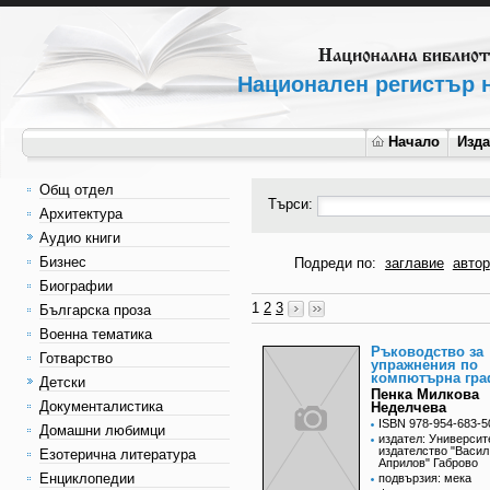
Национален регистър н
Начало
Изд
Общ отдел
Търси:
Архитектура
Аудио книги
Бизнес
Подреди по:
заглавие
автор
Биографии
1
2
3
Българска проза
Военна тематика
Ръководство за
Готварство
упражнения по
компютърна гра
Детски
Пенка Милкова
Документалистика
Неделчева
ISBN 978-954-683-5
Домашни любимци
издател: Университ
издателство "Васил
Езотерична литература
Априлов" Габрово
Енциклопедии
подвързия: мека