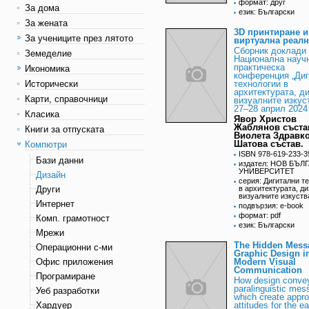
формат: друг
За дома
език: Български
За жената
3D принтиране и
За учениците през лятото
виртуална реалн
Сборник доклади 
Земеделие
Национална науч
практическа
Икономика
конференция „Ди
Исторически
технологии в
архитектурата, д
Карти, справочници
визуалните изкуст
27–28 април 2024 
Класика
Явор Христов
Жаблянов състав
Книги за отпуската
Виолета Здравк
Шатова състав.
Компютри
ISBN 978-619-233-3
Бази данни
издател: НОВ БЪЛ
УНИВЕРСИТЕТ
Дизайн
серия: Дигитални т
Други
в архитектурата, ди
визуалните изкуств
Интернет
подвързия: e-book
формат: pdf
Комп. грамотност
език: Български
Мрежи
The Hidden Mess
Операционни с-ми
Graphic Design i
Офис приложения
Modern Visual
Communication
Програмиране
How design conve
paralinguistic me
Уеб разработки
which create appro
Хардуер
attitudes for the e