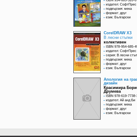
ISBN 954-685-320-8
издател: СофтПрес
подвързия: мека
формат: друг
език: Български
CorelDRAW X3
В лесни стъпки
колективен
ISBN 978-954-685-4
издател: СофтПрес
серия: В лесни стъ
подвързия: мека
формат: друг
език: Български
Апология на гр
дизайн
Красимира Бори
Друмева
ISBN 978-619-7738-
издател: Ай анд Би
подвързия: мека
формат: друг
език: Български