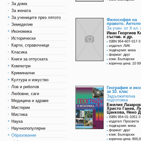
За дома
За жената
За учениците през лятото
Философия на
правото. Антоло
Земеделие
За учен. от X кл.
Икономика
Иван Георгиев К
състав. и др.
Исторически
ISBN 954-607-017-3
Карти, справочници
издател: ЛИК
подвързия: мека
Класика
формат: друг
Книги за отпуската
език: Български
корична цена: 10 00
Компютри
Криминални
Култура и изкуство
Лов и риболов
География и ик
за 10. клас
Любовни, саги
Задължителна
подготовка
Медицина и здраве
Емилия Лазаров
Мистерии
Христо Ганев, Л
Цанкова, Нено 
Мистика
ISBN 954-01-1051-3
Наука
издател: Просвета
подвързия: мека
Научнопопулярни
формат: друг
език: Български
Образование
корична цена: 800,0