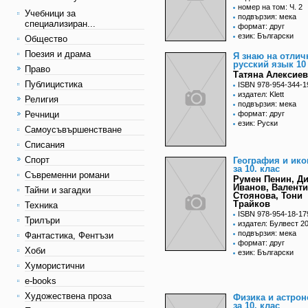
номер на том: Ч. 2
Учебници за
подвързия: мека
специализиран...
формат: друг
език: Български
Общество
Поезия и драма
Я знаю на отлич
русский язык 10
Право
Татяна Алексиев
Публицистика
ISBN 978-954-344-1
издател: Klett
Религия
подвързия: мека
Речници
формат: друг
език: Руски
Самоусъвършенстване
Списания
Спорт
География и ик
за 10. клас
Съвременни романи
Румен Пенин, Д
Иванов, Валент
Тайни и загадки
Стоянова, Тони
Трайков
Техника
ISBN 978-954-18-17
Трилъри
издател: Булвест 2
подвързия: мека
Фантастика, Фентъзи
формат: друг
Хоби
език: Български
Хумористични
e-books
Художествена проза
Физика и астро
за 10. клас