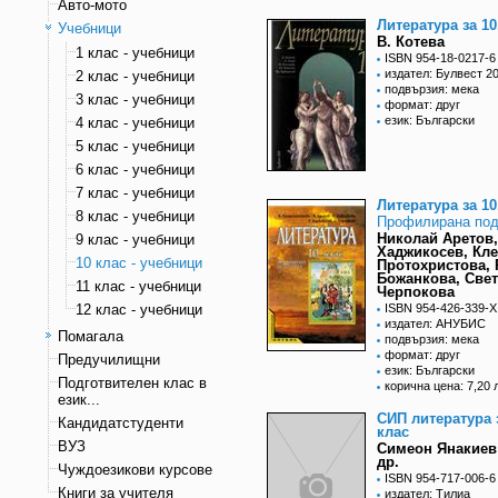
Авто-мото
Литература за 10
Учебници
В. Котева
1 клас - учебници
ISBN 954-18-0217-6
издател: Булвест 2
2 клас - учебници
подвързия: мека
3 клас - учебници
формат: друг
език: Български
4 клас - учебници
5 клас - учебници
6 клас - учебници
7 клас - учебници
Литература за 10
8 клас - учебници
Профилирана под
Николай Аретов
9 клас - учебници
Хаджикосев, Кл
10 клас - учебници
Протохристова, 
Божанкова, Све
11 клас - учебници
Черпокова
12 клас - учебници
ISBN 954-426-339-X
издател: АНУБИС
Помагала
подвързия: мека
формат: друг
Предучилищни
език: Български
Подготвителен клас в
корична цена: 7,20 
език...
СИП литература з
Кандидатстуденти
клас
ВУЗ
Симеон Янакиев
др.
Чуждоезикови курсове
ISBN 954-717-006-6
Книги за учителя
издател: Тилиа