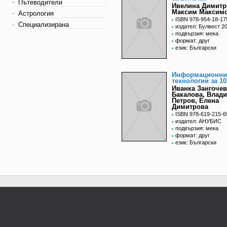
Пътеводители
Ивелина Димитр
Максим Максим
Астрология
ISBN 978-954-18-17
Специализирана
издател: Булвест 2
подвързия: мека
формат: друг
език: Български
Информационни
технологии за 10
Иванка Зангочев
Бакалова, Влад
Петров, Елена
Димитрова
ISBN 978-619-215-6
издател: АНУБИС
подвързия: мека
формат: друг
език: Български