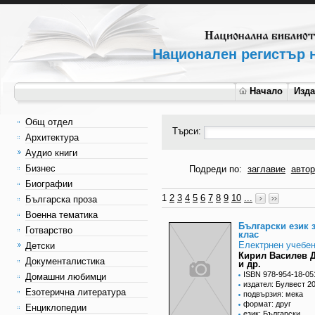
Национален регистър н
Начало
Изд
Общ отдел
Търси:
Архитектура
Аудио книги
Бизнес
Подреди по:
заглавие
автор
Биографии
1
2
3
4
5
6
7
8
9
10
...
Българска проза
Военна тематика
Български език з
Готварство
клас
Електрнен учебен
Детски
Кирил Василев 
Документалистика
и др.
ISBN 978-954-18-05
Домашни любимци
издател: Булвест 2
Езотерична литература
подвързия: мека
формат: друг
Енциклопедии
език: Български