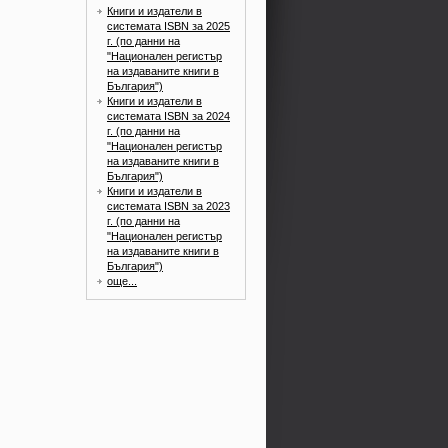
Книги и издатели в
системата ISBN за 2025
г. (по данни на
"Национален регистър
на издаваните книги в
България")
Книги и издатели в
системата ISBN за 2024
г. (по данни на
"Национален регистър
на издаваните книги в
България")
Книги и издатели в
системата ISBN за 2023
г. (по данни на
"Национален регистър
на издаваните книги в
България")
още...