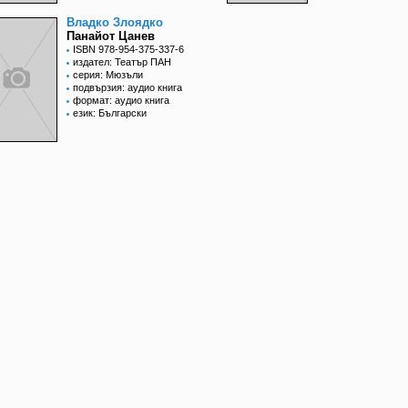
Владко Злоядко
Панайот Цанев
ISBN 978-954-375-337-6
издател: Театър ПАН
серия: Мюзъли
подвързия: аудио книга
формат: аудио книга
език: Български