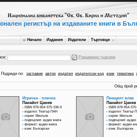
онален регистър на издаваните книги в Бъл
Начало
Издания
Издатели
Търговци
рси:
Разширено търсене
Подреди по:
заглавие
автор
издател
издателски код
език
тематика
Общ брой ре
Играчка - плачка
Пеещият влак
Панайот Цанев
Панайот Цанев
ISBN 978-954-375-336-9
ISBN 978-954-375
издател: Театър ПАН
издател: Театър 
серия: Мюзъли
серия: Мюзъли
подвързия: аудио книга
подвързия: аудио 
формат: аудио книга
формат: аудио кн
език: Български
език: Български