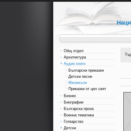
Наци
Общ отдел
Тъ
Архитектура
Аудио книги
Български приказки
Детски песни
Мюзикъли
Приказки от цял свят
Бизнес
Биографии
Българска проза
Военна тематика
Готварство
Детски