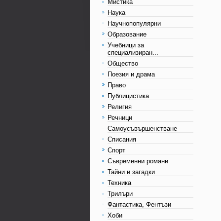
Мистика
Наука
Научнопопулярни
Образование
Учебници за
специализиран...
Общество
Поезия и драма
Право
Публицистика
Религия
Речници
Самоусъвършенстване
Списания
Спорт
Съвременни романи
Тайни и загадки
Техника
Трилъри
Фантастика, Фентъзи
Хоби