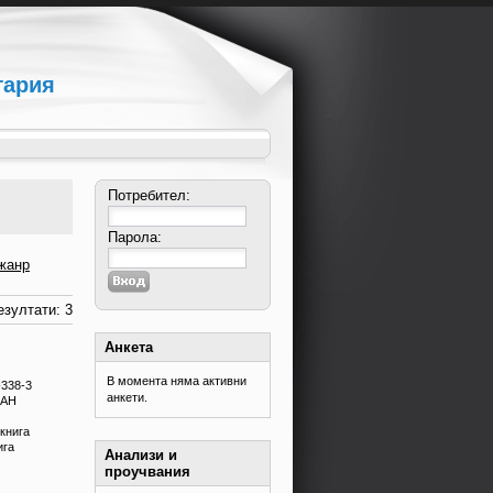
гария
Потребител:
Парола:
жанр
зултати: 3
Анкета
В момента няма активни
-338-3
анкети.
ПАН
книга
ига
Анализи и
проучвания