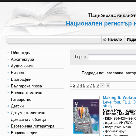
Национален регистър н
Начало
Изд
Общ отдел
Търси:
Архитектура
Аудио книги
Бизнес
Подреди по:
заглавие
автор
Биографии
1
2
3
4
5
6
7
8
9
Българска проза
Военна тематика
Making It. Wokrb
Готварство
Level four, FL 1. O
study
Детски
Соня Рув, Тодор
Документалистика
Шопов, Майя Пе
ISBN 954-426-499-X
Домашни любимци
издател: АНУБИС
Езотерична литература
подвързия: мека
формат: друг
Енциклопедии
език: Билингва