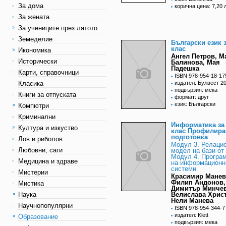
За дома
корична цена: 7,20 
За жената
За учениците през лятото
Земеделие
Български език з
клас
Икономика
Ангел Петров, М
Исторически
Балинова, Мая
Падешка
Карти, справочници
ISBN 978-954-18-17
Класика
издател: Булвест 2
подвързия: мека
Книги за отпуската
формат: друг
език: Български
Компютри
Криминални
Информатика за 
Култура и изкуство
клас Профилира
подготовка
Лов и риболов
Модул 3. Релаци
Любовни, саги
модел на бази от
Модул 4. Програ
Медицина и здраве
на информационн
системи
Мистерии
Красимир Манев
Филип Андонов,
Мистика
Димитър Минчев
Наука
Велислава Христ
Нели Манева
Научнопопулярни
ISBN 978-954-344-7
издател: Klett
Образование
подвързия: мека