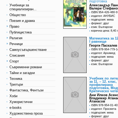
подготовка
Учебници за
Александър Пан
Валери Стефано
специализиран...
ISBN 954-426-480-9
Общество
издател: АНУБИС
подвързия: мека
Поезия и драма
формат: друг
Право
език: Български
корична цена: 8,40 
Публицистика
Религия
Математика за 12
I равнище
Речници
Георги Паскалев 
Самоусъвършенстване
ISBN 978-954-779-1
издател: Архимед
Списания
подвързия: мека
формат: друг
Спорт
език: Български
Съвременни романи
Тайни и загадки
Учебник по лите
Техника
за 11. – 12. клас,
Трилъри
профилирана
подготовка, Мод
Фантастика, Фентъзи
Критическо чете
Ани Илков Асен
Хоби
Владимир Атана
Атанасов
Хумористични
ISBN 978-954-01-40
e-books
издател: Просвета
подвързия: мека
Художествена проза
формат: друг