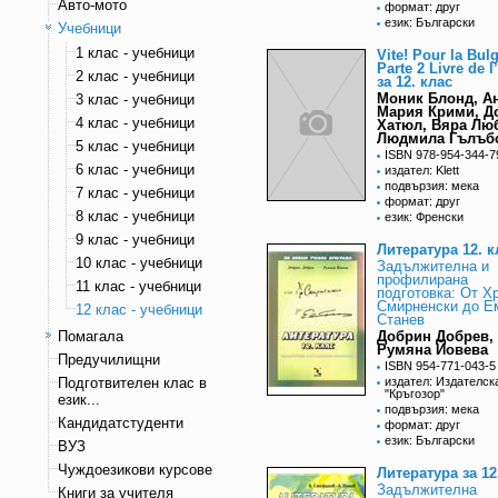
Авто-мото
формат: друг
език: Български
Учебници
1 клас - учебници
Vite! Pour la Bul
Parte 2 Livre de l
2 клас - учебници
за 12. клас
Моник Блонд, А
3 клас - учебници
Мария Крими, Д
4 клас - учебници
Хатюл, Вяра Лю
Людмила Гълъб
5 клас - учебници
ISBN 978-954-344-7
6 клас - учебници
издател: Klett
подвързия: мека
7 клас - учебници
формат: друг
8 клас - учебници
език: Френски
9 клас - учебници
Литература 12. к
10 клас - учебници
Задължителна и
профилирана
11 клас - учебници
подготовка: От Х
Смирненски до Е
12 клас - учебници
Станев
Помагала
Добрин Добрев,
Румяна Йовева
Предучилищни
ISBN 954-771-043-5
Подготвителен клас в
издател: Издателск
"Кръгозор"
език...
подвързия: мека
Кандидатстуденти
формат: друг
език: Български
ВУЗ
Чуждоезикови курсове
Литература за 12
Задължителна
Книги за учителя