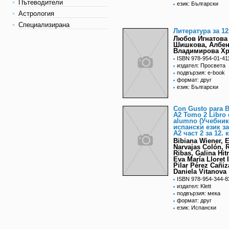
Пътеводители
език: Български
Астрология
Специализирана
Литература за 12
Любов Игнатова
Шишкова, Албе
Владимирова Х
ISBN 978-954-01-41
издател: Просвета
подвързия: e-book
формат: друг
език: Български
Con Gusto para B
A2 Tomo 2 Libro 
alumno (Учебник
испански език з
А2 част 2 за 12. 
Bibiana Wiener, 
Narvajas Colón, 
Ribas, Galina Hit
Eva María Lloret I
Pilar Pérez Cañiz
Daniela Vitanova
ISBN 978-954-344-8
издател: Klett
подвързия: мека
формат: друг
език: Испански