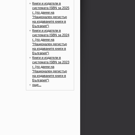
Книги и издатели в
системата ISBN за 2025
г. (по данни на
"Национален регистър
на издаваните книги в
България")
Книги и издатели в
системата ISBN за 2024
г. (по данни на
"Национален регистър
на издаваните книги в
България")
Книги и издатели в
системата ISBN за 2023
г. (по данни на
"Национален регистър
на издаваните книги в
България")
още...