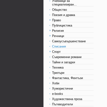
Учебници за
специализиран...
Общество
Поезия и драма
Право
Публицистика
Религия
Речници
Самоусъвършенстване
Списания
Спорт
Съвременни романи
Тайни и загадки
Техника
Трилъри
Фантастика, Фентъзи
Хоби
Хумористични
e-books
Художествена проза
Пътеводители