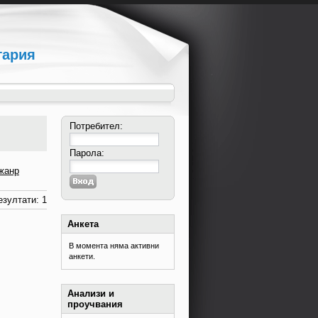
гария
Потребител:
Парола:
жанр
зултати: 1
Анкета
В момента няма активни
анкети.
Анализи и
проучвания