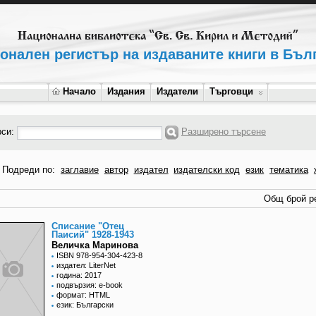
онален регистър на издаваните книги в Бъл
Начало
Издания
Издатели
Търговци
рси:
Разширено търсене
Подреди по:
заглавие
автор
издател
издателски код
език
тематика
Общ брой ре
Списание "Отец
Паисий" 1928-1943
Величка Маринова
ISBN 978-954-304-423-8
издател: LiterNet
година: 2017
подвързия: e-book
формат: HTML
език: Български