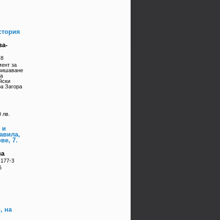
стория
ва-
-8
мент за
вишаване
на
йски
ра Загора
 лв.
 и
равила,
ве, 7.
ва
-177-3
6
, на
и