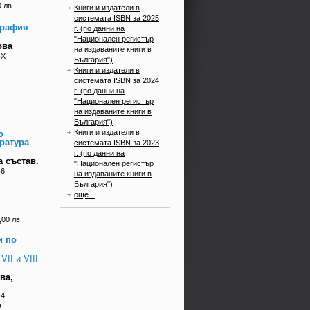
 лв.
Книги и издатели в
системата ISBN за 2025
графия
г. (по данни на
"Национален регистър
ова
на издаваните книги в
-X
България")
Книги и издатели в
системата ISBN за 2024
г. (по данни на
"Национален регистър
на издаваните книги в
България")
Книги и издатели в
о
ратура
системата ISBN за 2023
г. (по данни на
 състав.
"Национален регистър
-6
на издаваните книги в
България")
още...
,00 лв.
и по
VII и VIII
ва,
-4
а