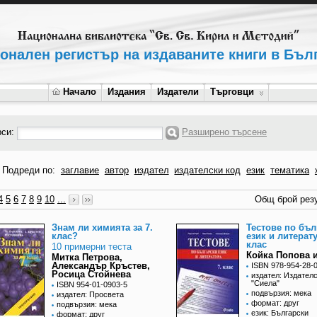
онален регистър на издаваните книги в Бъл
Начало
Издания
Издатели
Търговци
рси:
Разширено търсене
Подреди по:
заглавие
автор
издател
издателски код
език
тематика
4
5
6
7
8
9
10
...
Общ брой резу
Знам ли химията за 7.
Тестове по бъл
клас?
език и литерату
клас
10 примерни теста
Койка Попова и
Митка Петрова,
Александър Кръстев,
ISBN 978-954-28-
Росица Стойнева
издател: Издател
"Сиела"
ISBN 954-01-0903-5
подвързия: мека
издател: Просвета
формат: друг
подвързия: мека
език: Български
формат: друг