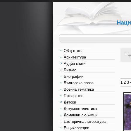
Наци
Общ отдел
Тъ
Архитектура
Аудио книги
Бизнес
Биографии
1
2
3
Българска проза
Военна тематика
Готварство
Детски
Документалистика
Домашни любимци
Езотерична литература
Енциклопедии