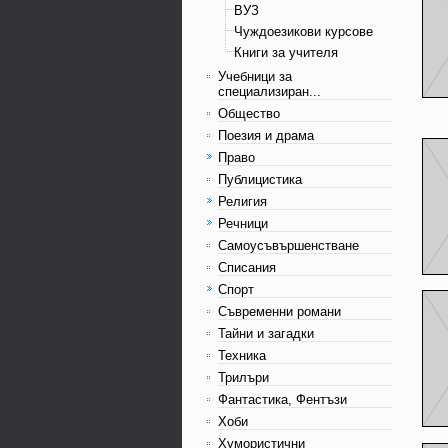
ВУЗ
Чуждоезикови курсове
Книги за учителя
Учебници за
специализиран...
Общество
Поезия и драма
Право
Публицистика
Религия
Речници
Самоусъвършенстване
Списания
Спорт
Съвременни романи
Тайни и загадки
Техника
Трилъри
Фантастика, Фентъзи
Хоби
Хумористични