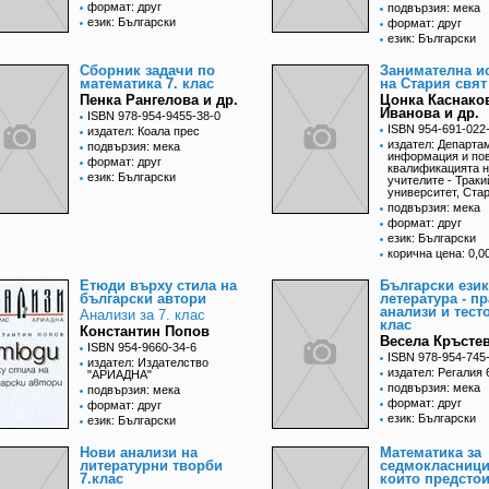
формат: друг
подвързия: мека
език: Български
формат: друг
език: Български
Сборник задачи по
Занимателна и
математика 7. клас
на Стария свят
Пенка Рангелова и др.
Цонка Каснако
Иванова и др.
ISBN 978-954-9455-38-0
ISBN 954-691-022
издател: Коала прес
издател: Департа
подвързия: мека
информация и по
формат: друг
квалификацията 
език: Български
учителите - Траки
университет, Ста
подвързия: мека
формат: друг
език: Български
корична цена: 0,00
Етюди върху стила на
Български език
български автори
летература - п
анализи и тесто
Анализи за 7. клас
клас
Константин Попов
Весела Кръсте
ISBN 954-9660-34-6
ISBN 978-954-745
издател: Издателство
издател: Регалия 
"АРИАДНА"
подвързия: мека
подвързия: мека
формат: друг
формат: друг
език: Български
език: Български
Нови анализи на
Математика за
литературни творби
седмокласници
7.клас
които предсто