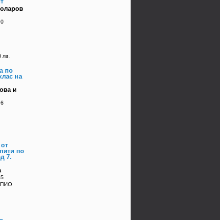
т
Коларов
-0
 лв.
а по
клас на
ова и
-6
 от
пити по
д 7.
а
-5
ОРПИО