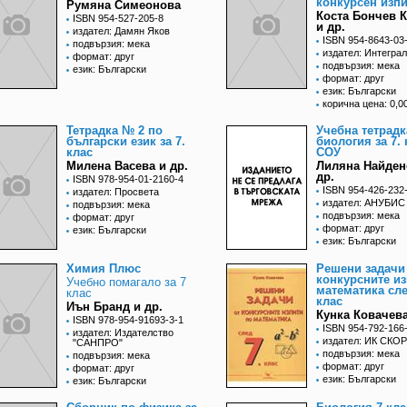
конкурсен изпи
Румяна Симеонова
Коста Бончев 
ISBN 954-527-205-8
и др.
издател: Дамян Яков
ISBN 954-8643-03
подвързия: мека
издател: Интеграл
формат: друг
подвързия: мека
език: Български
формат: друг
език: Български
корична цена: 0,00
Тетрадка № 2 по
Учебна тетрадк
български език за 7.
биология за 7. 
клас
СОУ
Милена Васева и др.
Лиляна Найден
др.
ISBN 978-954-01-2160-4
ISBN 954-426-232
издател: Просвета
издател: АНУБИС
подвързия: мека
подвързия: мека
формат: друг
формат: друг
език: Български
език: Български
Химия Плюс
Решени задачи
конкурсните из
Учебно помагало за 7
математика сле
клас
клас
Иън Бранд и др.
Кунка Ковачев
ISBN 978-954-91693-3-1
ISBN 954-792-166
издател: Издателство
издател: ИК СК
"САНПРО"
подвързия: мека
подвързия: мека
формат: друг
формат: друг
език: Български
език: Български