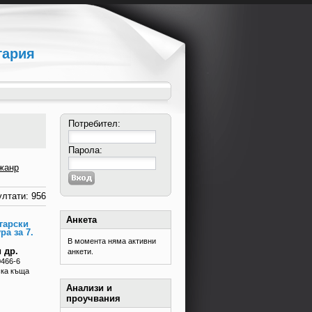
гария
Потребител:
Парола:
жанр
лтати: 956
Анкета
гарски
ра за 7.
В момента няма активни
 др.
анкети.
0466-6
ска къща
Анализи и
проучвания