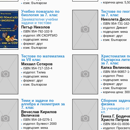
корична цена: 5,50
език: Български
Учебно помагало по
Тестове по гео
биология за 7. клас
за 7. клас
Занимателни учебни
Николета Десп
задачи и тестове
ISBN 954-731-162
Петър Николов
издател: Димант
ISBN 954-792-102-9
подвързия: мека
издател: ИК СКОРПИО
формат: друг
подвързия: мека
език: Български
формат: друг
език: Български
Тестове по математика
Христоматия п
за VII клас
българска лите
за 7. клас
Михаил Сотиров
Капка Велинова
ISBN 954-717-153-4
ISBN 954-90857-1
издател: Тилиа
издател: Реко
подвързия: мека
подвързия: мека
формат: друг
формат: друг
език: Български
език: Български
корична цена: 300
Теми и задачи по
Сборник задач
алгебра и геометрия за
физика
7. клас
За учениците от 
Вячеслав Кирилов
кл.
Величков
Генка Г. Бодиче
Христо Петров
ISBN 954-18-0276-1
издател: Булвест 2000
ISBN 954-01-0036
подвързия: мека
издател: Просвет