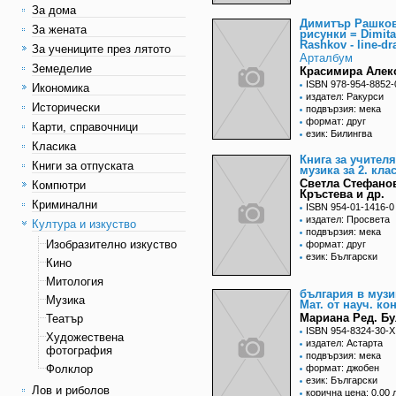
За дома
Димитър Рашков
За жената
рисунки = Dimita
Rashkov - line-d
За учениците през лятото
Арталбум
Земеделие
Красимира Алек
ISBN 978-954-8852-
Икономика
издател: Ракурси
Исторически
подвързия: мека
формат: друг
Карти, справочници
език: Билингва
Класика
Книга за учителя
Книги за отпуската
музика за 2. кла
Светла Стефано
Компютри
Кръстева и др.
Криминални
ISBN 954-01-1416-0
издател: Просвета
Култура и изкуство
подвързия: мека
Изобразително изкуство
формат: друг
език: Български
Кино
Митология
българия в музи
Музика
Мат. от науч. ко
Мариана Ред. Бу
Театър
ISBN 954-8324-30-X
Художествена
издател: Астарта
фотография
подвързия: мека
Фолклор
формат: джобен
език: Български
Лов и риболов
корична цена: 0,00 