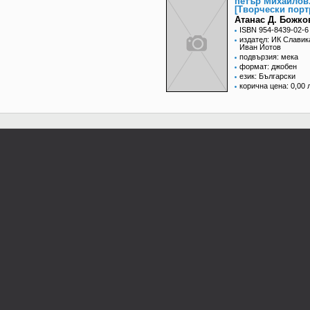
петър Михайлов
[Творчески порт
Атанас Д. Божко
ISBN 954-8439-02-6
издател: ИК Славик
Иван Йотов
подвързия: мека
формат: джобен
език: Български
корична цена: 0,00 