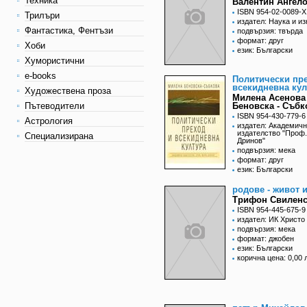
Техника
Валентин Ангел
ISBN 954-02-0089-X
Трилъри
издател: Наука и из
Фантастика, Фентъзи
подвързия: твърда
формат: друг
Хоби
език: Български
Хумористични
e-books
Политически пр
всекидневна кул
Художествена проза
Милена Асенова
Пътеводители
Беновска - Събк
ISBN 954-430-779-6
Астрология
издател: Академич
издателство "Проф
Специализирана
Дринов"
подвързия: мека
формат: друг
език: Български
родове - живот и
Трифон Свилен
ISBN 954-445-675-9
издател: ИК Христо
подвързия: мека
формат: джобен
език: Български
корична цена: 0,00 