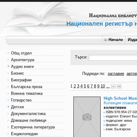
Национален регистър н
Начало
Изд
Общ отдел
Търси:
Архитектура
Аудио книги
Бизнес
Подреди по:
заглавие
автор
Биографии
1
2
3
4
5
6
7
8
9
10
...
Българска проза
Военна тематика
High School Musi
Готварство
Колекция плакати
Детски
колективен
ISBN 978-954-27-02
Документалистика
издател: Егмонт Бъ
Домашни любимци
подвързия: мека
формат: друг
Езотерична литература
език: Български
Енциклопедии