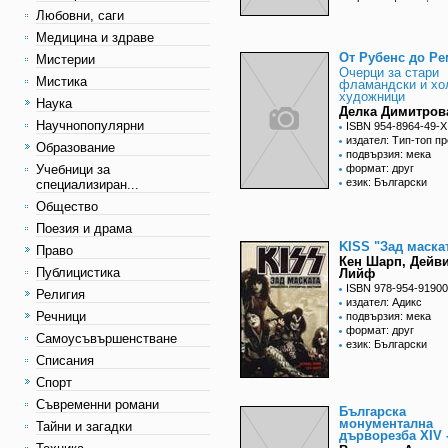
Любовни, саги
Медицина и здраве
От Рубенс до Р
Мистерии
Очерци за стари
Мистика
фламандски и хо
художници
Наука
Делка Димитров
Научнопопулярни
ISBN 954-8964-49-X
издател: Тип-топ п
Образование
подвързия: мека
Учебници за
формат: друг
език: Български
специализиран...
Общество
Поезия и драма
KISS "Зад маска
Право
Кен Шарп, Дейв
Публицистика
Лийф
ISBN 978-954-91900
Религия
издател: Адикс
Речници
подвързия: мека
формат: друг
Самоусъвършенстване
език: Български
Списания
Спорт
Съвременни романи
Българска
монументална
Тайни и загадки
дърворезба ХIV -