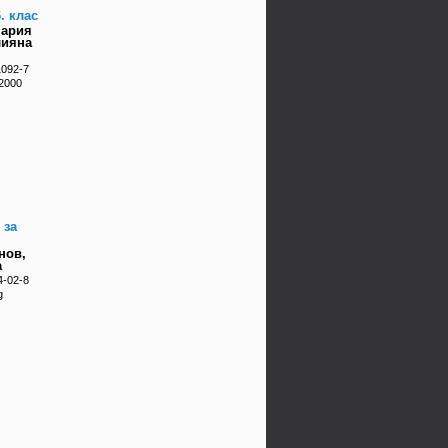
. клас
Мария
лияна
1092-7
 2000
 за
нов,
а
4-02-8
g