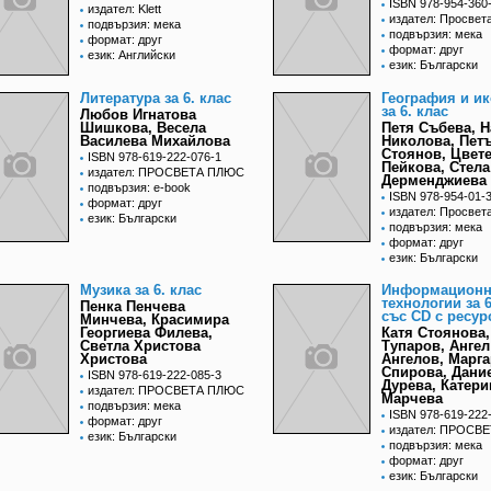
ISBN 978-954-360
издател: Klett
издател: Просвет
подвързия: мека
подвързия: мека
формат: друг
формат: друг
език: Английски
език: Български
Литература за 6. клас
География и и
за 6. клас
Любов Игнатова
Шишкова, Весела
Петя Събева, 
Василева Михайлова
Николова, Пет
Стоянов, Цвет
ISBN 978-619-222-076-1
Пейкова, Стела
издател: ПРОСВЕТА ПЛЮС
Дерменджиева
подвързия: e-book
ISBN 978-954-01-
формат: друг
издател: Просвет
език: Български
подвързия: мека
формат: друг
език: Български
Музика за 6. клас
Информацион
технологии за 6
Пенка Пенчева
със CD с ресур
Минчева, Красимира
Георгиева Филева,
Катя Стоянова,
Светла Христова
Тупаров, Ангел
Христова
Ангелов, Марга
Спирова, Дани
ISBN 978-619-222-085-3
Дурева, Катери
издател: ПРОСВЕТА ПЛЮС
Марчева
подвързия: мека
ISBN 978-619-222
формат: друг
издател: ПРОСВ
език: Български
подвързия: мека
формат: друг
език: Български