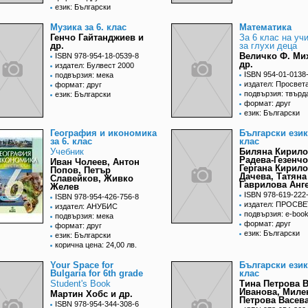
език: Български
Музика за 6. клас
Математика
Генчо Гайтанджиев и
За 6 клас на у
др.
за глухи деца
Величко Ф. Ми
ISBN 978-954-18-0539-8
др.
издател: Булвест 2000
ISBN 954-01-0138
подвързия: мека
издател: Просвет
формат: друг
подвързия: твърд
език: Български
формат: друг
език: Български
География и икономика
Български език 
за 6. клас
клас
Учебник
Биляна Кирило
Радева-Гезенчо
Иван Чолеев, Антон
Гергана Кирил
Попов, Петър
Дачева, Татяна
Славейков, Живко
Гаврилова Анг
Желев
ISBN 978-619-222
ISBN 978-954-426-756-8
издател: ПРОСВ
издател: АНУБИС
подвързия: e-boo
подвързия: мека
формат: друг
формат: друг
език: Български
език: Български
корична цена: 24,00 лв.
Your Space for
Български език 
Bulgaria for 6th grade
клас
Student's Book
Тина Петрова В
Иванова, Миле
Мартин Хобс и др.
Петрова Васев
ISBN 978-954-344-308-6