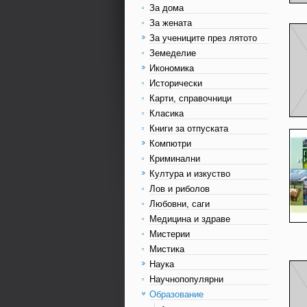
За дома
За жената
За учениците през лятото
Земеделие
Икономика
Исторически
Карти, справочници
Класика
Книги за отпуската
Компютри
Криминални
Култура и изкуство
Лов и риболов
Любовни, саги
Медицина и здраве
Мистерии
Мистика
Наука
Научнопопулярни
Образование