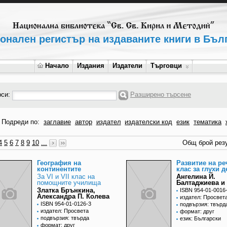
онален регистър на издаваните книги в Бъл
Начало
Издания
Издатели
Търговци
рси:
Разширено търсене
Подреди по:
заглавие
автор
издател
издателски код
език
тематика
4
5
6
7
8
9
10
...
Общ брой резу
География на
Развитие на реч
континентите
клас за глухи д
За VI и VII клас на
Ангелина Й.
помощните училища
Балтаджиева и 
Златка Брънкина,
ISBN 954-01-0016
Александра П. Колева
издател: Просвет
ISBN 954-01-0126-3
подвързия: твърд
издател: Просвета
формат: друг
подвързия: твърда
език: Български
формат: друг