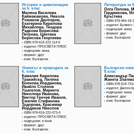
История и цивилизации
Литература за 6
за 6. клас
Олга Попова, 
Миляна Василева
Герджикова, И
Каймакамова, Никола
Кръстева
Романов Дюлгеров,
ISBN 978-954-18-
Екатерина Кирилова
издател: Булвест
Михайлова, Теодора
подвързия: мека
Радкова Борисова-
формат: друг
Петрова, Цветана
Борисова Георгиева
език: Български
ISBN 978-619-222-114-0
издател: ПРОСВЕТА ПЛЮС
подвързия: мека
формат: друг
език: Български
Човекът и природата за
Български език
6. клас
8.клас
Камелия Кирилова
Александър Па
Тракийска, Лиляна
Жанета Златев
Боянова Йорданова,
ISBN 978-619-741
Ивайло Стоянов
издател: Диоген.b
Ушагелов, Мариета
подвързия: мека
Николова Иванова,
формат: друг
Виктор Генчев Иванов,
Емилия Стефанова
език: Български
Тодорова, Красимир
Йорданов Николов
ISBN 978-619-222-073-0
издател: ПРОСВЕТА ПЛЮС
подвързия: e-book
формат: друг
език: Български