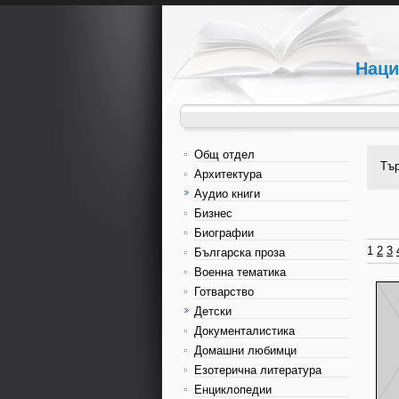
Наци
Общ отдел
Тъ
Архитектура
Аудио книги
Бизнес
Биографии
1
2
3
Българска проза
Военна тематика
Готварство
Детски
Документалистика
Домашни любимци
Езотерична литература
Енциклопедии