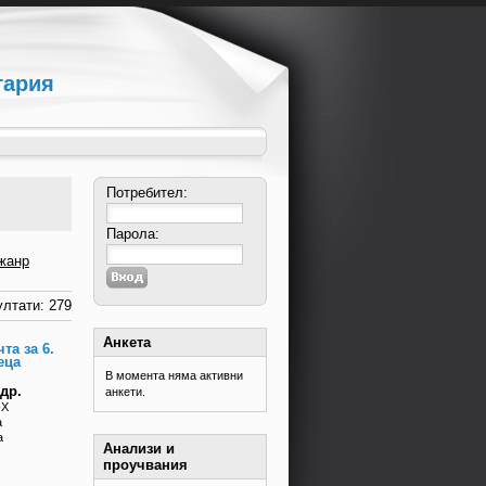
гария
Потребител:
Парола:
жанр
лтати: 279
Анкета
та за 6.
еца
В момента няма активни
др.
анкети.
-X
а
а
Анализи и
проучвания