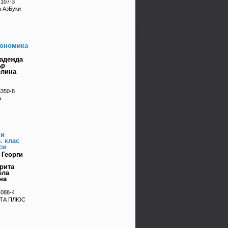
-107-3
а АзБуки
кономика
Надежда
ър
елина
3350-8
а
ни
. клас
си
 Георги
рита
ела
на
-088-4
ЕТА ПЛЮС