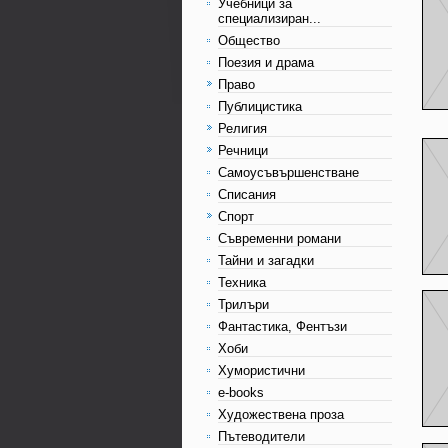
Учебници за
специализиран...
Общество
Поезия и драма
Право
Публицистика
Религия
Речници
Самоусъвършенстване
Списания
Спорт
Съвременни романи
Тайни и загадки
Техника
Трилъри
Фантастика, Фентъзи
Хоби
Хумористични
e-books
Художествена проза
Пътеводители