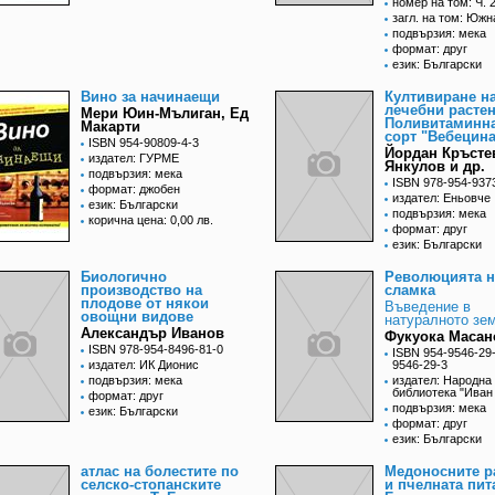
номер на том: Ч. 
загл. на том: Юж
подвързия: мека
формат: друг
език: Български
Вино за начинаещи
Култивиране н
лечебни растен
Мери Юин-Мълиган, Ед
Поливитаминн
Макарти
сорт "Вебецина
ISBN 954-90809-4-3
Йордан Кръсте
издател: ГУРМЕ
Янкулов и др.
подвързия: мека
ISBN 978-954-937
формат: джобен
издател: Еньовче
език: Български
подвързия: мека
корична цена: 0,00 лв.
формат: друг
език: Български
Биологично
Революцията н
производство на
сламка
плодове от някои
Въведение в
овощни видове
натуралното зе
Александър Иванов
Фукуока Масан
ISBN 978-954-8496-81-0
ISBN 954-9546-29-
издател: ИК Дионис
9546-29-3
подвързия: мека
издател: Народна
библиотека "Иван
формат: друг
подвързия: мека
език: Български
формат: друг
език: Български
атлас на болестите по
Медоносните р
селско-стопанските
и пчелната пит