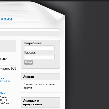
гария
Потребител:
Парола:
жанр
лтати: 958
Анкета
 на
ария и
В момента няма активни
анкети.
земи
и др.
-087-1
Анализи и
СайСет-
проучвания