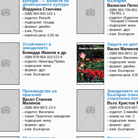
култури : Т. Болести по
България
зеленчуковите култури
Валентин Петк
Йорданка Станчева
ISBN 954-739-851-
739-851-1
ISBN 954-642-142-1
издател: Издател
издател: Pensoft
"Захарий Стоянов
подвързия: твърда
подвързия: мека
формат: джобен
формат: друг
език: Руски
език: Български
корична цена: 0,00 лв.
Устойчивост в
Защита на цвет
земеделието
Васил Малино
Божидар Иванов и др.
ISBN 954-9871-32
ISBN 978-954-323-572-8
издател: Василин
издател: Авангард Прима
подвързия: мека
подвързия: мека
формат: джобен
формат: друг
език: Български
език: Български
корична цена: 0,00
Производство на
Земеделието н
праскови
България плаче
спасителна по
Васил Станоев
Малинов
Въто Христов 
ISBN 954-9871-13-4
ISBN 978-619-907
издател: Василина
издател: Славейк
серия: Практично земеделие
номер на том: 3
подвързия: мека
подвързия: мека
формат: друг
формат: друг
език: Български
език: Български