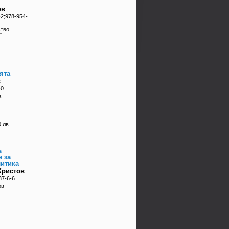
ов
2;978-954-
ство
"
ята
в
-0
а
 лв.
а
 за
литика
Христов
37-6-6
ов