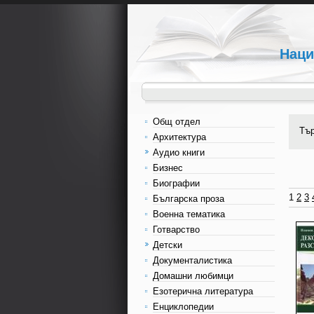
Наци
Общ отдел
Тъ
Архитектура
Аудио книги
Бизнес
Биографии
1
2
3
Българска проза
Военна тематика
Готварство
Детски
Документалистика
Домашни любимци
Езотерична литература
Енциклопедии