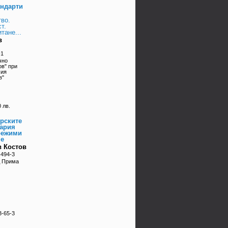
андарти
во.
т.
тане...
в
-1
чно
ов" при
мия
в"
 лв.
орските
гария
режими
не
в Костов
-494-3
д Прима
3-65-3