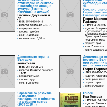
10 технологии за
Национални
отглеждане на семкови
счетоводни ст
и костилкови овощни
41
култури (Земята,
Селско стопанст
източник на доходи)
Нормативен текс
Василий Джувинов и
Счетоводно отчи
др.
Георги Марино
Герганов
ISBN 954-9630-24-2
издател: Фондация С.Е.Г.А.
ISBN 954-23-0092
подвързия: мека
издател: Академи
издателство "Цен
формат: джобен
Стопанска акаде
език: Български
"Димитър А. Цено
корична цена: 0,00 лв.
подвързия: мека
формат: друг
език: Български
корична цена: 0,00
Девствените гори на
Динамика на г
България
ресурси в Бъл
при различни 
колективен
на стопанисва
ISBN 954-91423-2-9
Георги Георгие
издател: Институт за гората
ISBN 978-954-323
- БАН
издател: Авангар
подвързия: мека
подвързия: мека
формат: друг
формат: друг
език: Български
език: Български
Стратегия за развитие
Пъпеш
на научните
Ива Генкова
изследвания в областта
ISBN 978-954-937
на аграрния сектор
издател: Еньовче
(2009-2018 г.)
подвързия: мека