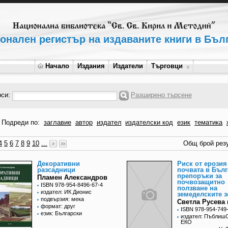
онален регистър на издаваните книги в Бъл
Начало
Издания
Издатели
Търговци
рси:
Разширено търсене
Подреди по:
заглавие
автор
издател
издателски код
език
тематика
4
5
6
7
8
9
10
...
Общ брой резу
Декоративни
Риск от ерозия
разсадници
почвата в Бълг
препоръки за
Пламен Александров
почвозащитно
ISBN 978-954-8496-67-4
ползване на
издател: ИК Дионис
земеделските 
подвързия: мека
Светла Русева 
формат: друг
ISBN 978-954-749
език: Български
издател: Пъблиш
ЕКО