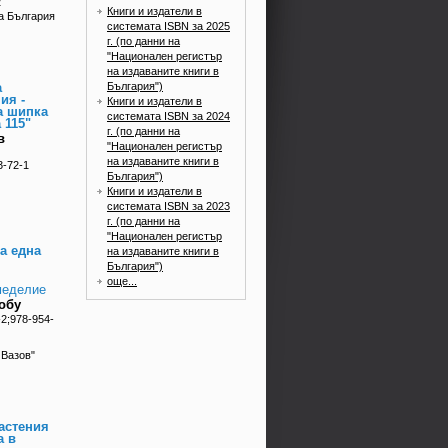
2
Книги и издатели в
на България
системата ISBN за 2025
г. (по данни на
"Национален регистър
на издаваните книги в
България")
а
ия -
Книги и издатели в
а шипка
системата ISBN за 2024
 115"
г. (по данни на
в
"Национален регистър
на издаваните книги в
3-72-1
България")
Книги и издатели в
системата ISBN за 2023
г. (по данни на
"Национален регистър
а една
на издаваните книги в
България")
още...
меделие
обу
2;978-954-
 Вазов"
астения
а в