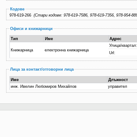
Кодове
978-619-266
(Стари кодове: 978-619-7586, 978-619-7356, 978-95
Офиси и книжарници
Тип
Име
Адрес
Улица/квартал
Книжарница
електронна книжарница
Url:
Лица за контакт/отговорни лица
Име
Длъжност
инж. Ивелин Любомиров Михайлов
управител