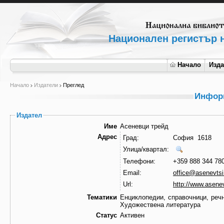
Национален регистър н
Начало
Изд
Начало
Издатели
Преглед
Информ
Издател
Име
Асеневци трейд
Адрес
Град:
София 1618
Улица/квартал:
Телефони:
+359 888 344 78
Email:
office@asenevts
Url:
http://www.asene
Тематики
Енциклопедии, справочници, реч
Художествена литература
Статус
Активен