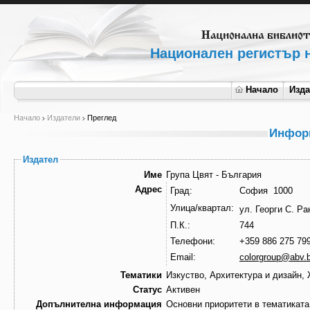
Национален регистър н
Начало
Изд
Начало
Издатели
Преглед
Информ
Издател
Име
Група Цвят - България
Адрес
Град:
София 1000
Улица/квартал:
ул. Георги С. Р
П.К.:
744
Телефони:
+359 886 275 79
Email:
colorgroup@abv.
Тематики
Изкуство, Архитектура и дизайн,
Статус
Активен
Допълнителна информация
Основни приоритети в тематиката 