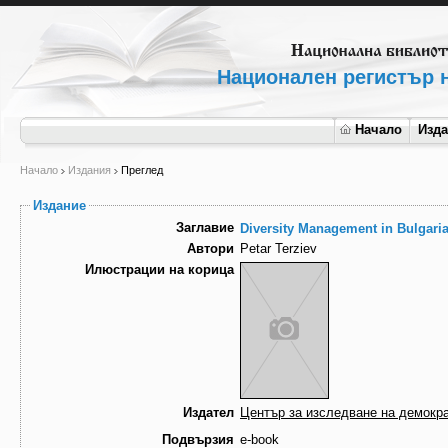
Национален регистър н
Начало
Изд
Начало
Издания
Преглед
Издание
Заглавие
Diversity Management in Bulgaria
Автори
Petar Terziev
Илюстрации на корица
Издател
Център за изследване на демокр
Подвързия
e-book