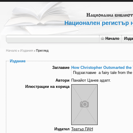
Национален регистър н
Начало
Изд
Начало
Издания
Преглед
Издание
Заглавие
How Christopher Outsmarted the 
Подзаглавие
a fairy tale from th
Автори
Панайот Цанев адапт.
Илюстрации на корица
Издател
Театър ПАН