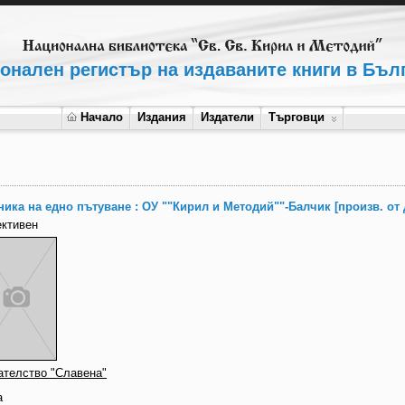
онален регистър на издаваните книги в Бъл
Начало
Издания
Издатели
Търговци
ника на едно пътуване : ОУ ""Кирил и Методий""-Балчик [произв. от 
ективен
ателство "Славена"
а