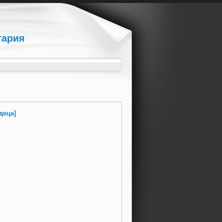
гария
деца]