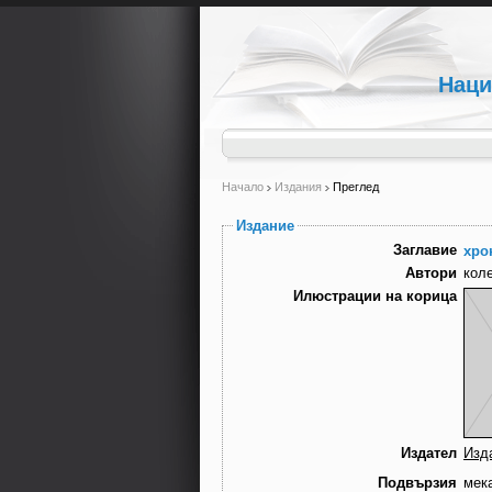
Наци
Начало
Издания
Преглед
Издание
Заглавие
хро
Автори
кол
Илюстрации на корица
Издател
Изд
Подвързия
мек