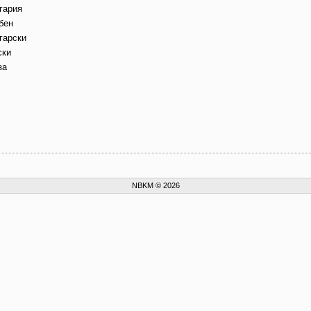
гария
бен
гарски
ски
за
NBKM © 2026