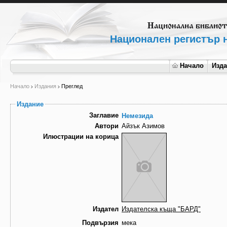
Национален регистър н
Начало
Изд
Начало
Издания
Преглед
Издание
Заглавие
Немезида
Автори
Айзък Азимов
Илюстрации на корица
Издател
Издателска къща "БАРД"
Подвързия
мека