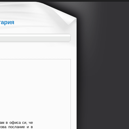
гария
вам в офиса си, че
това послание и в