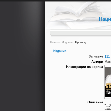
Наци
Начало
Издания
Преглед
Издание
Заглавие
111
Автори
Мак
Илюстрации на корица
Описание
"..
най