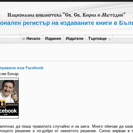
онален регистър на издаваните книги в Бъл
Начало
Издания
Издатели
Търговци
 правила във Facebook
сим Бехар
.Започнах да пиша правилата случайно и на шега. Много обичам да каз
-лошото решение е по-добро от невзетото решение. Силно вярвам в 