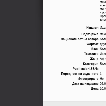
мом
вси
ми 
къс
Пра
дире
Издател
Изд
Подвързия
мек
Националност на автора
Бъл
Формат
дру
Език
Бъл
Тематики
Ико
Жанр
Афо
Категория
Бъл
PublicationISBNs
Поредност на изданието
1
Илюстрирано
Не
Дата на издаване
02.0
Цена
10,0