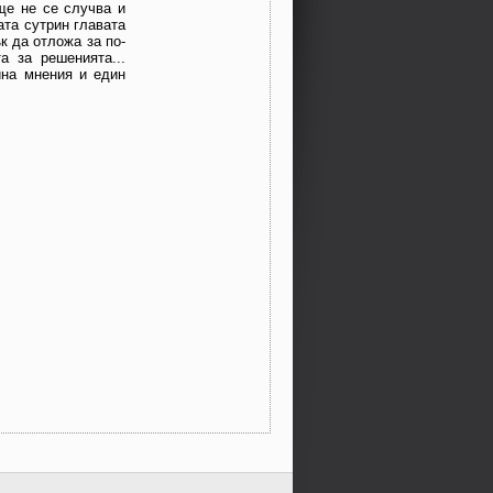
още не се случва и
ата сутрин главата
к да отложа за по-
 за решени­ята...
ина мнения и един