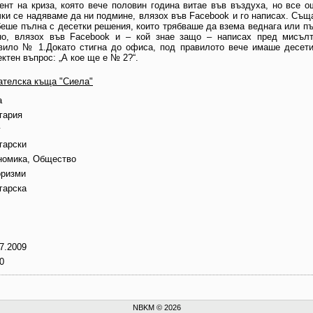
ент на кри­за, която вече половин година витае във въздуха, но все 
чки се надяваме да ни подмине, влязох във Facebook и го написах. Същ
беше пълна с десетки решения, които трябваше да взема веднага или пъ
но, влязох във Facebook и – кой знае защо – написах пред мисълта
вило № 1.Докато стигна до офиса, под правилото вече имаше десет
ктен въпрос: „А кое ще е № 2?“.
ателска къща "Сиела"
а
гария
г
гарски
номика, Общество
ризми
гарска
7.2009
0
NBKM © 2026