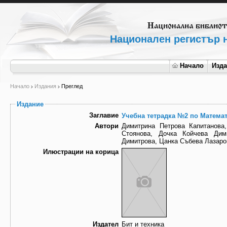
Национален регистър н
Начало
Изд
Начало
Издания
Преглед
Издание
Заглавие
Учебна тетрадка №2 по Математ
Автори
Димитрина Петрова Капитанова
Стоянова, Дочка Койчева Дим
Димитрова, Цанка Събева Лазаро
Илюстрации на корица
Издател
Бит и техника