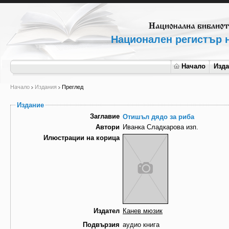
Национален регистър н
Начало
Изд
Начало
Издания
Преглед
Издание
Заглавие
Отишъл дядо за риба
Автори
Иванка Сладкарова изп.
Илюстрации на корица
Издател
Канев мюзик
Подвързия
аудио книга