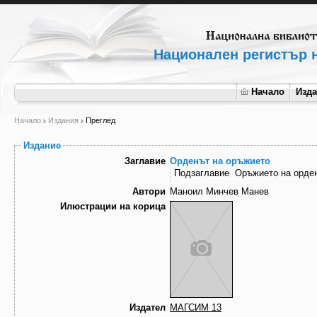
Национален регистър н
Начало
Изд
Начало
Издания
Преглед
Издание
Заглавие
Орденът на оръжието
Подзаглавие
Оръжието на орде
Автори
Маноил Минчев Манев
Илюстрации на корица
Издател
МАГСИМ 13