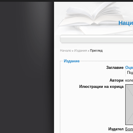
Наци
Начало
Издания
Преглед
Издание
Заглавие
Оцв
По
Автори
кол
Илюстрации на корица
Издател
Бол