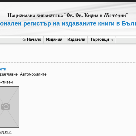
онален регистър на издаваните книги в Бъл
Начало
Издания
Издатели
Търговци
ети
дзаглавие
Автомобилите
ективен
ид инс