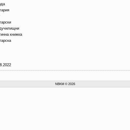
рда
гария
г
гарски
дучилищни
тинна книжка
гарска
8.2022
NBKM © 2026