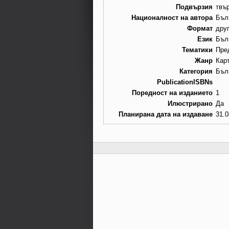
Подвързия
твъ
Националност на автора
Бъл
Формат
дру
Език
Бъл
Тематики
Пре
Жанр
Кар
Категория
Бъл
PublicationISBNs
Поредност на изданието
1
Илюстрирано
Да
Планирана дата на издаване
31.0