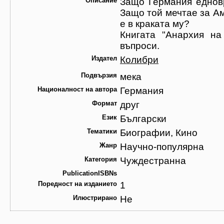
Описание
Защо Германия еднов
Защо той мечтае за Ам
е в краката му?
Книгата "Анархия на
въпроси.
Издател
Колибри
Подвързия
мека
Националност на автора
Германия
Формат
друг
Език
Български
Тематики
Биографии, Кино
Жанр
Научно-популярна
Категория
Чуждестранна
PublicationISBNs
Поредност на изданието
1
Илюстрирано
Не